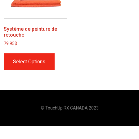
Système de peinture de
retouche
79.95
$
Select Options
© TouchUp RX CANADA 2023